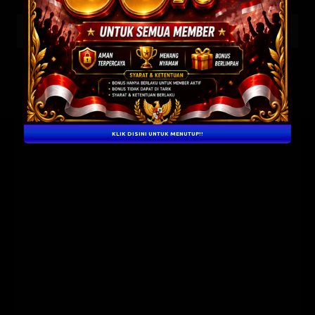
HONGKONG
08-08-2026
2797
TOTO WUHAN
01-01-1970
KLIK DISINI UNTUK MENUTUP!!