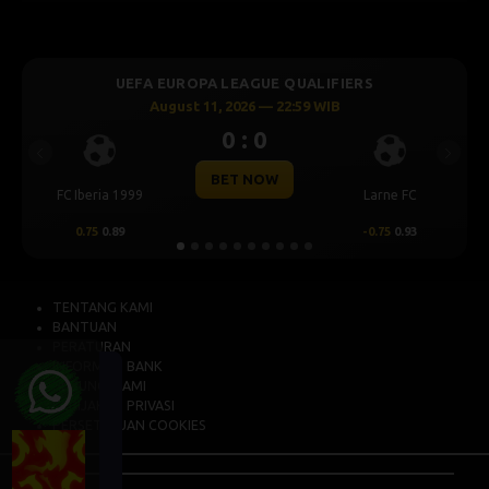
FA EUROPA LEAGUE QUALIFIERS
UEFA CHAM
August 11, 2026 — 22:59 WIB
Augu
0 : 0
Previous
Next
BET NOW
9
Larne FC
Bodo Glimt
-0.75
0.93
0.75
0.77
TENTANG KAMI
BANTUAN
PERATURAN
INFORMASI BANK
HUBUNGI KAMI
KEBIJAKAN PRIVASI
PERSETUJUAN COOKIES